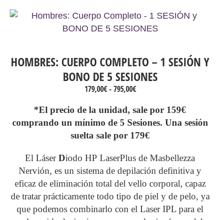
HOMBRES: CUERPO COMPLETO – 1 SESIÓN Y
BONO DE 5 SESIONES
Rango
179,00
€
-
795,00
€
de
precios:
*El precio de la unidad, sale por 159€
desde
comprando un mínimo de 5 Sesiones. Una sesión
179,00€
suelta sale por 179€
hasta
795,00€
El
Láser
D
iodo HP
LaserPlus de Masbellezza
Nervión, es un sistema de depilación definitiva y
eficaz de eliminación total del vello corporal, capaz
de tratar prácticamente todo tipo de piel y de pelo, ya
que podemos combinarlo con el Laser IPL para el