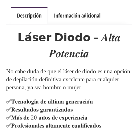
5
Descripción
Información adicional
SESIONES
cantidad
𝗟𝗮́𝘀𝗲𝗿 𝗗𝗶𝗼𝗱𝗼 – 𝑨𝒍𝒕𝒂
𝑷𝒐𝒕𝒆𝒏𝒄𝒊𝒂
No cabe duda de que el láser de diodo es una opción
de depilación definitiva excelente para cualquier
persona, ya sea hombre o mujer.
✅𝐓𝐞𝐜𝐧𝐨𝐥𝐨𝐠𝐢́𝐚 𝐝𝐞 𝐮́𝐥𝐭𝐢𝐦𝐚 𝐠𝐞𝐧𝐞𝐫𝐚𝐜𝐢𝐨́𝐧
✅𝐑𝐞𝐬𝐮𝐥𝐭𝐚𝐝𝐨𝐬 𝐠𝐚𝐫𝐚𝐧𝐭𝐢𝐳𝐚𝐝𝐨𝐬
✅𝐌𝐚́𝐬 𝐝𝐞 20 𝐚𝐧̃𝐨𝐬 𝐝𝐞 𝐞𝐱𝐩𝐞𝐫𝐢𝐞𝐧𝐜𝐢𝐚
✅𝐏𝐫𝐨𝐟𝐞𝐬𝐢𝐨𝐧𝐚𝐥𝐞𝐬 𝐚𝐥𝐭𝐚𝐦𝐞𝐧𝐭𝐞 𝐜𝐮𝐚𝐥𝐢𝐟𝐢𝐜𝐚𝐝𝐨𝐬