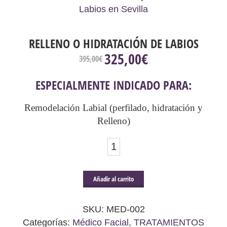
RELLENO O HIDRATACIÓN DE LABIOS
325,00
€
El
El
395,00
€
precio
precio
original
actual
ESPECIALMENTE INDICADO PARA:
era:
es:
395,00€.
325,00€.
Remodelación Labial (perfilado, hidratación y
Relleno)
Relleno
o
Hidratación
Añadir al carrito
de
Labios
SKU:
MED-002
cantidad
Categorías:
Médico Facial
,
TRATAMIENTOS