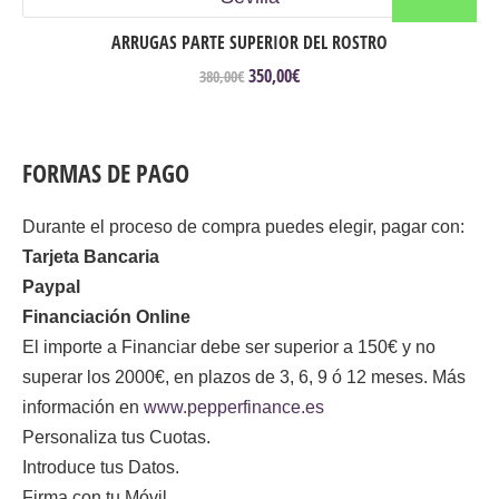
ARRUGAS PARTE SUPERIOR DEL ROSTRO
350,00
€
El
El
380,00
€
precio
precio
original
actual
era:
es:
380,00€.
350,00€.
FORMAS DE PAGO
Durante el proceso de compra puedes elegir, pagar con:
Tarjeta Bancaria
Paypal
Financiación Online
El importe a Financiar debe ser superior a 150€ y no
superar los 2000€, en plazos de 3, 6, 9 ó 12 meses. Más
información en
www.pepperfinance.es
Personaliza tus Cuotas.
Introduce tus Datos.
Firma con tu Móvil.