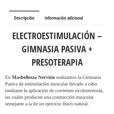
1,
5
Descripción
Información adicional
Y
10
ELECTROESTIMULACIÓN –
SESIONES
cantidad
GIMNASIA PASIVA +
PRESOTERAPIA
En
Masbellezza Nervión
realizamos la Gimnasia
Pasiva de estimulación muscular llevado a cabo
mediante la aplicación de corrientes excitomotoras,
las cuales producen una contracción muscular
semejante a la de un ejercicio físico natural.