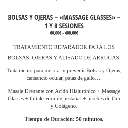
BOLSAS Y OJERAS – «MASSAGE GLASSES» –
1 Y 8 SESIONES
Rango
60,00
€
-
400,00
€
de
precios:
T
RATAMIENTO REPARADOR PARA LOS
desde
60,00€
BOLSAS, OJERAS Y ALISADO DE ARRUGAS
.
hasta
400,00€
Tratamiento para mejorar y prevenir Bolsas y Ojeras,
cansancio ocular, patas de gallo….
Masaje Drenante con Acido Hialurónico + Massage
Glasses + fortalecedor de pestañas + parches de Oro
y Colágeno.
Tiempo de Duración: 50 minutos.