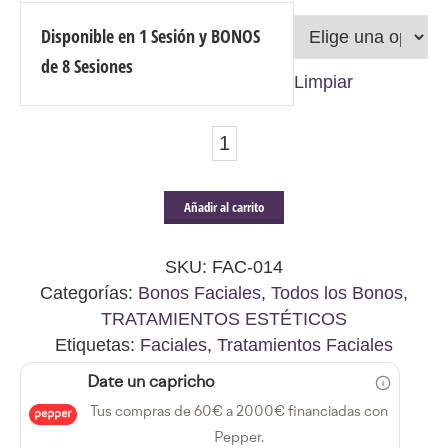
Disponible en 1 Sesión y BONOS
de 8 Sesiones
Limpiar
Bolsas
y
Ojeras
Añadir al carrito
-
"Massage
SKU:
FAC-014
Glasses"
Categorías:
Bonos Faciales
,
Todos los Bonos
,
TRATAMIENTOS ESTÉTICOS
-
Etiquetas:
Faciales
,
Tratamientos Faciales
1
y
Date un capricho
8
Tus compras de 60€ a 2000€ financiadas con
sesiones
Pepper.