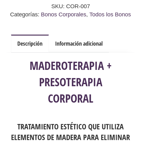
-
SKU:
COR-007
1,
Categorías:
Bonos Corporales
,
Todos los Bonos
5
y
8
Descripción
Información adicional
Sesiones
cantidad
MADEROTERAPIA
+
PRESOTERAPIA
CORPORAL
TRATAMIENTO ESTÉTICO QUE UTILIZA
ELEMENTOS DE MADERA PARA ELIMINAR