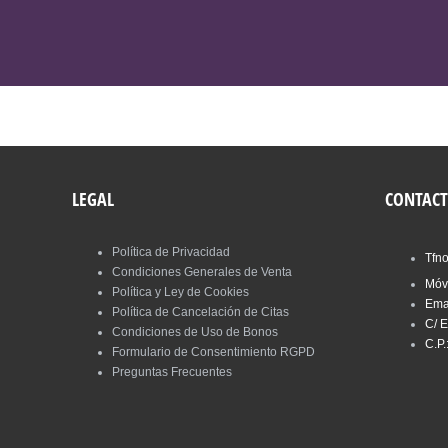
VER MASAJES
LEGAL
CONTAC
Política de Privacidad
Tfn
Condiciones Generales de Venta
Móv
Política y Ley de Cookies
Ema
Política de Cancelación de Citas
C/ E
Condiciones de Uso de Bonos
C.P.
Formulario de Consentimiento RGPD
Preguntas Frecuentes