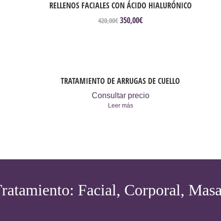
RELLENOS FACIALES CON ÁCIDO HIALURÓNICO
350,00
€
El
El
420,00
€
precio
precio
original
actual
era:
es:
420,00€.
350,00€.
TRATAMIENTO DE ARRUGAS DE CUELLO
Consultar precio
Leer más
Tratamiento: Facial, Corporal, Mas