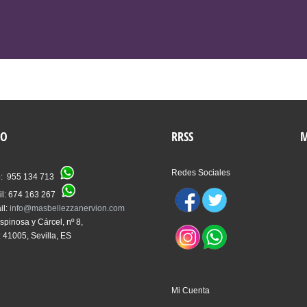
VER TRATAMIENTOS
TO
RRSS
M
Redes Sociales
o: 955 134 713
il: 674 163 267
il:
info@masbellezzanervion.com
spinosa y Cárcel, nº 8,
: 41005, Sevilla, ES
Mi Cuenta