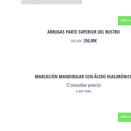
¡Oferta
ARRUGAS PARTE SUPERIOR DEL ROSTRO
350,00
€
El
El
380,00
€
precio
precio
original
actual
era:
es:
380,00€.
350,00€.
MARCACIÓN MANDIBULAR CON ÁCIDO HIALURÓNIC
Consultar precio
Leer más
¡Oferta