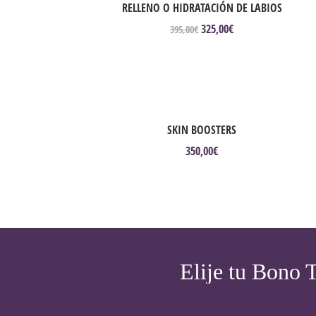
RELLENO O HIDRATACIÓN DE LABIOS
325,00
€
El
El
395,00
€
precio
precio
original
actual
era:
es:
395,00€.
325,00€.
SKIN BOOSTERS
350,00
€
Elije tu Bono 