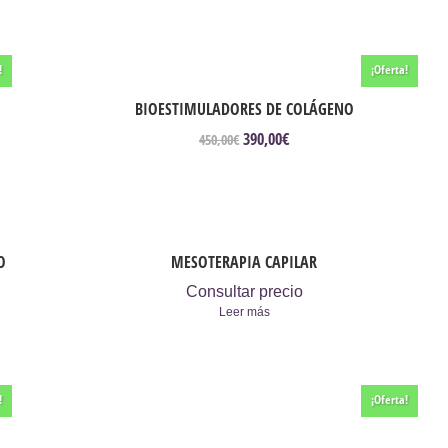
!
¡Oferta!
BIOESTIMULADORES DE COLÁGENO
390,00
€
El
El
450,00
€
precio
precio
original
actual
era:
es:
450,00€.
390,00€.
O
MESOTERAPIA CAPILAR
Consultar precio
Leer más
!
¡Oferta!