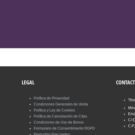
VER MASAJES
LEGAL
CONTAC
Política de Privacidad
Tfn
Condiciones Generales de Venta
Móv
Política y Ley de Cookies
Ema
Política de Cancelación de Citas
C/ E
Condiciones de Uso de Bonos
C.P.
Formulario de Consentimiento RGPD
Preguntas Frecuentes