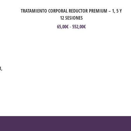
TRATAMIENTO CORPORAL REDUCTOR PREMIUM – 1, 5 Y
12 SESIONES
65,00
€
552,00
€
Rango
-
de
Este
precios:
producto
desde
tiene
65,00€
múltiples
hasta
variantes.
552,00€
Las
1,
opciones
se
pueden
elegir
en
la
página
de
producto