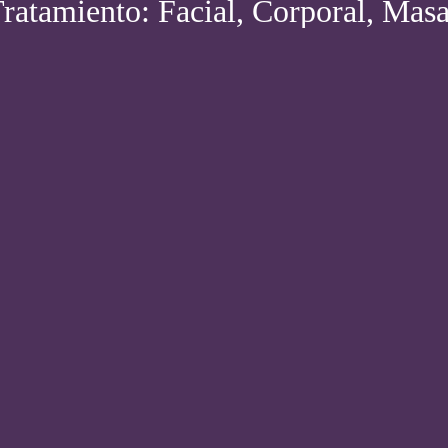
Tratamiento: Facial, Corporal, Mas
ESTÉTICA CORPORAL
Nuestros BONOS en Tratamientos FACIALES "Elige el que mejor
se te adapte a tus necesidades"
VER BONOS
MÉDICINA ESTÉTICA
Tratamientos Médicos Estéticos como Botox, Relleno de Labios,
Mesoterapia Facial y Corporal, etc. "Elige el Tuyo"