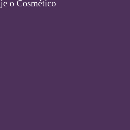
aje o Cosmético
LASER DIODO Y LUZ PULSADA
Nuestros BONOS en Tratamientos FACIALES "Elige el que mejor
se te adapte a tus necesidades"
VER BONOS
NUTRICOSMÉTICOS
Nuestra Línea de Nutricosméticos Masbellezza Nervión. "Elige el
complemento que mejor se adapte a tu necesidad"