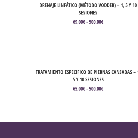
DRENAJE LINFÁTICO (MÉTODO VODDER) – 1, 5 Y 10
SESIONES
69,00
€
500,00
€
Rango
-
de
Este
precios:
producto
desde
tiene
69,00€
múltiples
hasta
variantes.
Seleccionar opciones
500,00€
Las
opciones
TRATAMIENTO ESPECIFICO DE PIERNAS CANSADAS – 
se
pueden
5 Y 10 SESIONES
elegir
65,00
€
500,00
€
Rango
-
en
de
Este
la
precios:
producto
página
desde
tiene
de
65,00€
múltiples
producto
hasta
variantes.
500,00€
Las
opciones