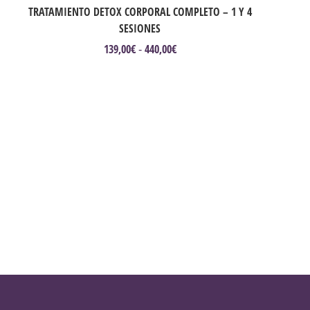
TRATAMIENTO DETOX CORPORAL COMPLETO – 1 Y 4
SESIONES
139,00
€
440,00
€
Rango
-
de
Este
precios:
producto
desde
tiene
139,00€
múltiples
hasta
variantes.
440,00€
Las
opciones
se
pueden
elegir
en
la
página
de
producto