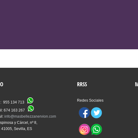
VER TRATAMIENTOS
TO
RRSS
M
Redes Sociales
o: 955 134 713
il: 674 163 267
il:
info@masbellezzanervion.com
spinosa y Cárcel, nº 8,
: 41005, Sevilla, ES