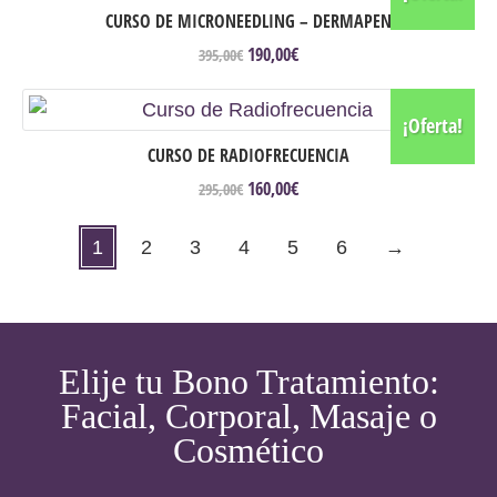
395,00€.
160,00€.
CURSO DE MICRONEEDLING – DERMAPEN
190,00
€
El
El
395,00
€
precio
precio
original
actual
era:
es:
¡Oferta!
395,00€.
190,00€.
CURSO DE RADIOFRECUENCIA
160,00
€
El
El
295,00
€
precio
precio
original
actual
1
2
3
4
5
6
→
era:
es:
295,00€.
160,00€.
Elije tu Bono Tratamiento:
Facial, Corporal, Masaje o
Cosmético