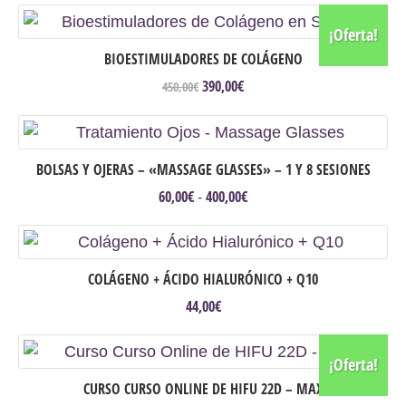
original
actual
era:
es:
¡Oferta!
380,00€.
350,00€.
BIOESTIMULADORES DE COLÁGENO
390,00
€
El
El
450,00
€
precio
precio
original
actual
era:
es:
450,00€.
390,00€.
BOLSAS Y OJERAS – «MASSAGE GLASSES» – 1 Y 8 SESIONES
60,00
€
400,00
€
Rango
-
de
Este
precios:
producto
desde
tiene
60,00€
COLÁGENO + ÁCIDO HIALURÓNICO + Q10
hasta
múltiples
400,00€
44,00
€
variantes.
Las
opciones
¡Oferta!
se
CURSO CURSO ONLINE DE HIFU 22D – MAX
pueden