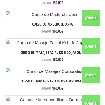
150,00
€
El
El
295,00
€
elegir
precio
precio
original
actual
en
era:
es:
¡Oferta!
la
295,00€.
150,00€.
CURSO DE MADEROTERAPIA
página
de
160,00
€
El
El
395,00
€
precio
precio
producto
original
actual
era:
es:
¡Oferta!
395,00€.
160,00€.
CURSO DE MASAJE FACIAL KOBIDO JAPONÉS
160,00
€
El
El
395,00
€
precio
precio
original
actual
era:
es:
¡Oferta!
395,00€.
160,00€.
CURSO DE MASAJES ESTÉTICOS CORPORALES
160,00
€
El
El
395,00
€
precio
precio
original
actual
era:
es:
¡Oferta!