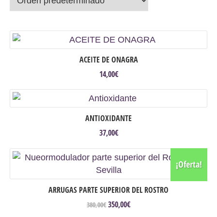
ACEITE DE ONAGRA
14,00
€
ANTIOXIDANTE
37,00
€
¡Oferta!
ARRUGAS PARTE SUPERIOR DEL ROSTRO
350,00
€
El
El
380,00
€
precio
precio